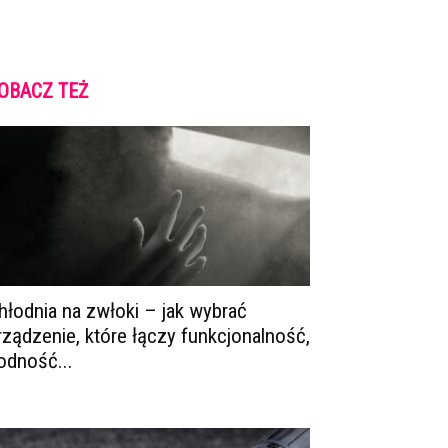
OBACZ TEŻ
hłodnia na zwłoki – jak wybrać
rządzenie, które łączy funkcjonalność,
odność...