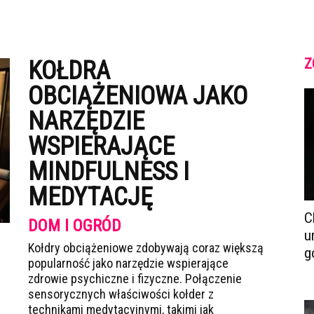
Z
KOŁDRA
OBCIĄŻENIOWA JAKO
NARZĘDZIE
WSPIERAJĄCE
MINDFULNESS I
MEDYTACJĘ
C
DOM I OGRÓD
u
Kołdry obciążeniowe zdobywają coraz większą
g
popularność jako narzędzie wspierające
zdrowie psychiczne i fizyczne. Połączenie
sensorycznych właściwości kołder z
technikami medytacyjnymi, takimi jak