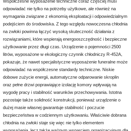
Współczesne wyposażenie techniczne coraz częściej musi
odpowiadać nie tylko na potrzeby użytkowe, ale również na
wymagania związane z ekonomią eksploatacji i odpowiedzialnym
podejściem do środowiska. Z tego względu nowoczesna chłodnia
na zwłoki powinna łączyć wysoką skuteczność działania z
rozwiązaniami, które wspierają energooszczędność i bezpieczne
użytkowanie przez długi czas. Urządzenie o pojemności 2500
litrów, wyposażone w ekologiczny czynnik chłodniczy R-452A,
pokazuje, że nawet specjalistyczne wyposażenie funeralne może
odpowiadać na współczesne standardy techniczne. Niskie
dobowe zużycie energii, automatyczne odparowanie skroplin
oraz pełne drzwi poprawiające izolację komory wpływają na
wygodę pracy i stabilność warunków przechowywania. Istotna
pozostaje także solidność konstrukcji, ponieważ urządzenie o
dużej masie własnej gwarantuje stabilność i poczucie
bezpieczeństwa w codziennym użytkowaniu. Właściwie dobrana
chłodnia na zwłoki staje się więc nie tylko elementem
wyposażenia, lecz także ważnym wsparciem organizacyjnym dla