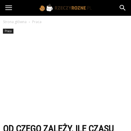
rzeczyrozne.pl
Strona główna
Praca
Praca
OD CZEGO ZALEŻY, ILE CZASU