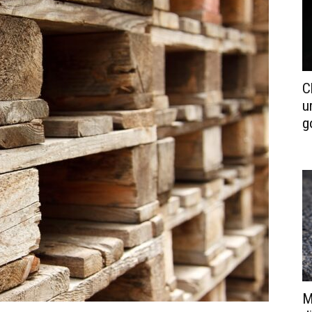
C
u
g
M