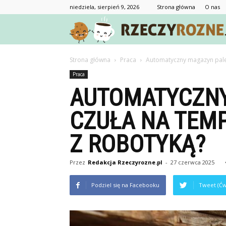
niedziela, sierpień 9, 2026
Strona główna
O nas
Strona główna
Praca
Automatyczny magazyn palet 
Praca
AUTOMATYCZNY
CZUŁA NA TEMP
Z ROBOTYKĄ?
Przez
Redakcja Rzeczyrozne.pl
-
27 czerwca 2025
Podziel się na Facebooku
Tweet (Ćw