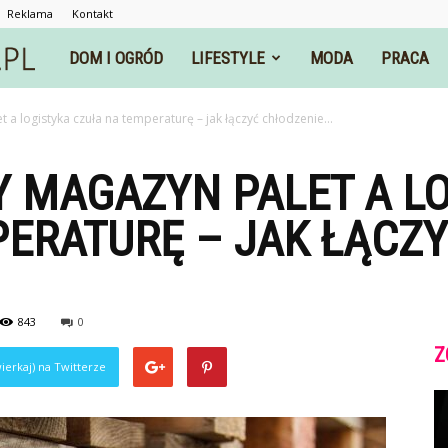
Reklama
Kontakt
rzeczyrozne.pl
DOM I OGRÓD
LIFESTYLE
MODA
PRACA
a logistyka czuła na temperaturę – jak łączyć chłodzenie...
 MAGAZYN PALET A LO
ERATURĘ – JAK ŁĄCZ
843
0
Z
ierkaj) na Twitterze