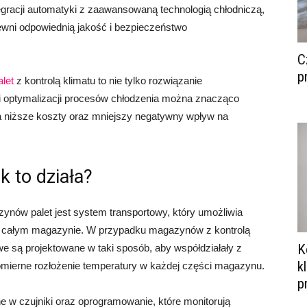
egracji automatyki z zaawansowaną technologią chłodniczą,
ewni odpowiednią jakość i bezpieczeństwo
C
p
let
z kontrolą klimatu to nie tylko rozwiązanie
ki optymalizacji procesów chłodzenia można znacząco
na niższe koszty oraz mniejszy negatywny wpływ na
k to działa?
ów palet jest system transportowy, który umożliwia
w całym magazynie. W przypadku magazynów z kontrolą
K
we są projektowane w taki sposób, aby współdziałały z
k
mierne rozłożenie temperatury w każdej części magazynu.
p
w czujniki oraz oprogramowanie, które monitorują