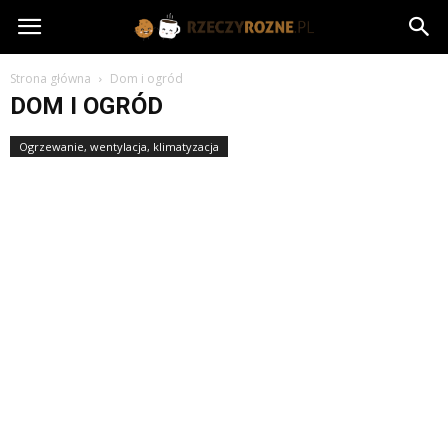
rzeczyrozne.pl
Strona główna
Dom i ogród
DOM I OGRÓD
Ogrzewanie, wentylacja, klimatyzacja