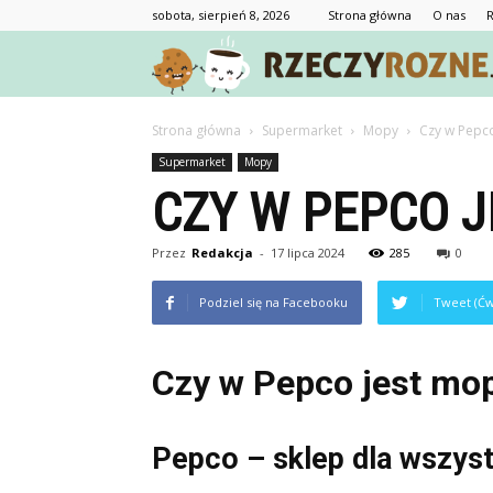
sobota, sierpień 8, 2026
Strona główna
O nas
Strona główna
Supermarket
Mopy
Czy w Pepc
Supermarket
Mopy
CZY W PEPCO J
Przez
Redakcja
-
17 lipca 2024
285
0
Podziel się na Facebooku
Tweet (Ćw
Czy w Pepco jest mo
Pepco – sklep dla wszyst