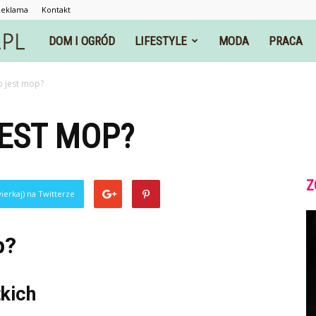
Reklama
Kontakt
rzeczyrozne.pl
DOM I OGRÓD
LIFESTYLE
MODA
PRACA
o jest mop?
EST MOP?
Z
ierkaj) na Twitterze
p?
kich