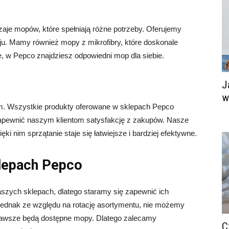
o
je mopów, które spełniają różne potrzeby. Oferujemy
ju. Mamy również mopy z mikrofibry, które doskonale
je, w Pepco znajdziesz odpowiedni mop dla siebie.
J
w
em. Wszystkie produkty oferowane w sklepach Pepco
zapewnić naszym klientom satysfakcję z zakupów. Nasze
ki nim sprzątanie staje się łatwiejsze i bardziej efektywne.
lepach Pepco
zych sklepach, dlatego staramy się zapewnić ich
ednak ze względu na rotację asortymentu, nie możemy
awsze będą dostępne mopy. Dlatego zalecamy
C