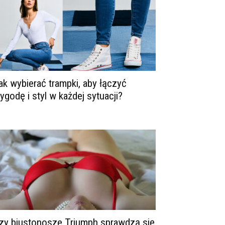
ak wybierać trampki, aby łączyć
ygodę i styl w każdej sytuacji?
zy biustonosze Triumph sprawdzą się