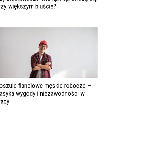
rzy większym biuście?
oszule flanelowe męskie robocze –
lasyka wygody i niezawodności w
racy