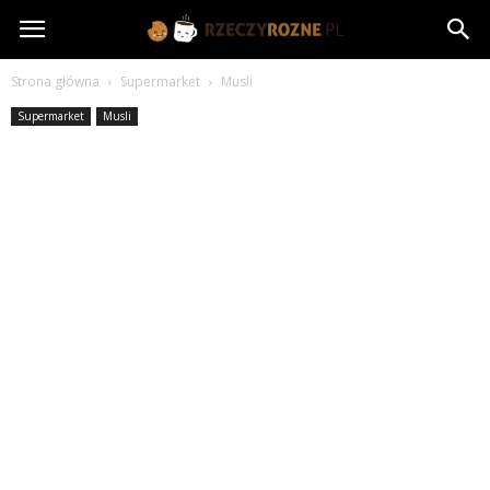
rzeczyrozne.pl
Strona główna
Supermarket
Musli
Supermarket
Musli