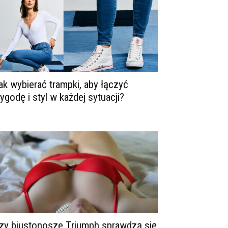
ak wybierać trampki, aby łączyć
ygodę i styl w każdej sytuacji?
zy biustonosze Triumph sprawdzą się