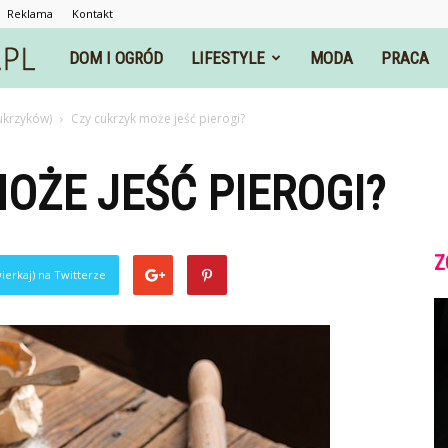
Reklama
Kontakt
rzeczyrozne.pl
DOM I OGRÓD
LIFESTYLE
MODA
PRACA
ukrzyków)
Czy cukrzyk może jeść pierogi?
OŻE JEŚĆ PIEROGI?
Z
ierkaj) na Twitterze