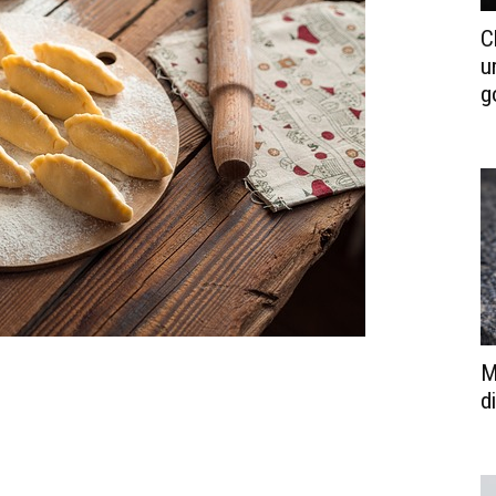
C
u
g
M
d