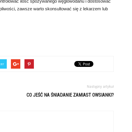
 kontrolować ilość spożywanego węglowodanu i dostosować
pliwości, zawsze warto skonsultować się z lekarzem lub
ter
Następny artykuł
CO JEŚĆ NA ŚNIADANIE ZAMIAST OWSIANKI?