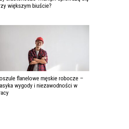
rzy większym biuście?
oszule flanelowe męskie robocze –
lasyka wygody i niezawodności w
racy