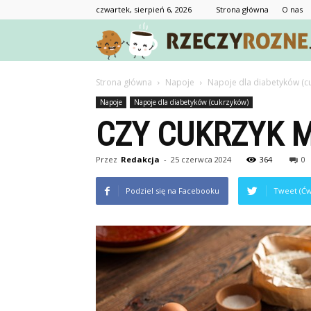
czwartek, sierpień 6, 2026
Strona główna
O nas
Strona główna
Napoje
Napoje dla diabetyków (c
Napoje
Napoje dla diabetyków (cukrzyków)
CZY CUKRZYK M
Przez
Redakcja
-
25 czerwca 2024
364
0
Podziel się na Facebooku
Tweet (Ćw