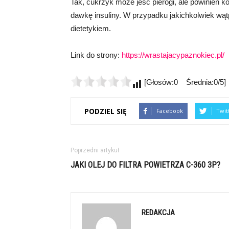
Tak, cukrzyk może jeść pierogi, ale powinien
dawkę insuliny. W przypadku jakichkolwiek wąt
dietetykiem.
Link do strony:
https://wrastajacypaznokiec.pl/
[Głosów:0 Średnia:0/5]
PODZIEL SIĘ
Facebook
Twit
Poprzedni artykuł
JAKI OLEJ DO FILTRA POWIETRZA C-360 3P?
REDAKCJA