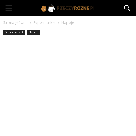
rzeczyrozne.pl
Strona główna
Supermarket
Napoje
Supermarket
Napoje