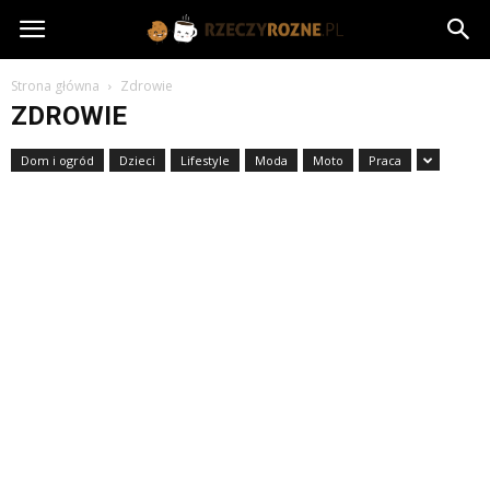
rzeczyrozne.pl
Strona główna
Zdrowie
ZDROWIE
Dom i ogród
Dzieci
Lifestyle
Moda
Moto
Praca