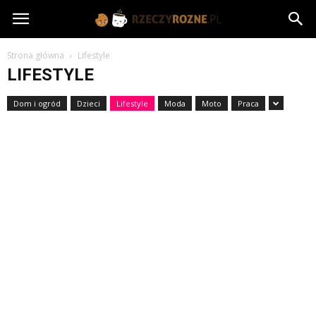
rzeczyrozne.pl
Strona główna
Lifestyle
LIFESTYLE
Dom i ogród
Dzieci
Lifestyle
Moda
Moto
Praca